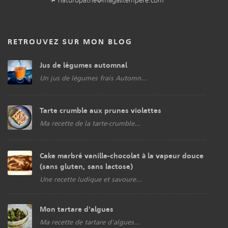
naturopathe@magalitempere.com
RETROUVEZ SUR MON BLOG
Jus de légumes automnal
Un jus de légumes frais Automn...
Tarte crumble aux prunes violettes
Ma recette de la tarte-crumble...
Cake marbré vanille-chocolat à la vapeur douce
(sans gluten, sans lactose)
Une recette ludique et savoure...
Mon tartare d'algues
Ma recette de tartare d'algues...