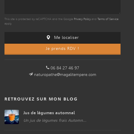
This site is protected by reCAPTCHA and the Google
Privacy Policy
and
Terms of Service
apply.
Me localiser
Je prends RDV !
06 84 27 46 97
naturopathe@magalitempere.com
RETROUVEZ SUR MON BLOG
Jus de légumes automnal
Un jus de légumes frais Automn...