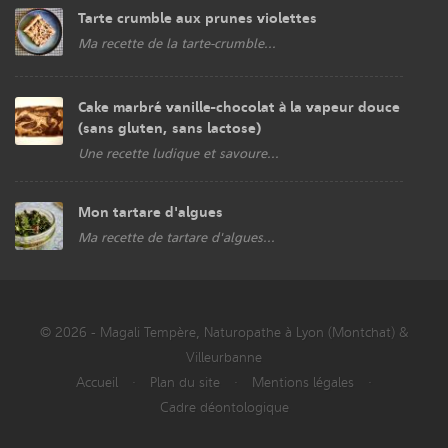
Tarte crumble aux prunes violettes
Ma recette de la tarte-crumble...
Cake marbré vanille-chocolat à la vapeur douce
(sans gluten, sans lactose)
Une recette ludique et savoure...
Mon tartare d'algues
Ma recette de tartare d'algues...
© 2026 - Magali Tempère, Naturopathe à Lyon (Montchat) &
Villeurbanne
Accueil
·
Plan du site
·
Mentions légales
·
Cadre déontologique