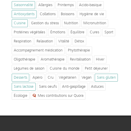
Saisonnalité
Allergies
Printemps
Acido-basique
Antioxydants
Collations
Boissons
Hygiène de vie
Cuisine
Gestion du stress
Nutrition
Micronutrition
Protéines végétales
Émotions
Équilibre
Cures
Sport
Respiration
Relaxation
Vitalité
Détox
Accompagnement médication
Phytothérapie
Oligothérapie
Aromathérapie
Revitalisation
Hiver
Légumes de saison
Cuisine du monde
Petit déjeuner
Desserts
Apéro
Cru
Végétarien
Vegan
Sans gluten
Sans lactose
Sans oeufs
Anti-gaspillage
Astuces
Écologie
Mes contributions sur Quora