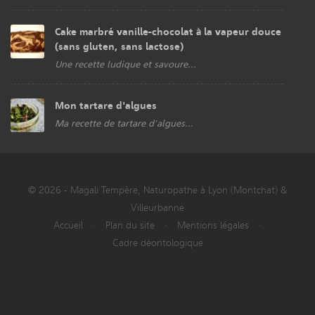
Cake marbré vanille-chocolat à la vapeur douce
(sans gluten, sans lactose)
Une recette ludique et savoure...
Mon tartare d'algues
Ma recette de tartare d'algues...
© 2026 - Magali Tempère, Naturopathe à Lyon (Montchat) &
Villeurbanne
Accueil
·
Plan du site
·
Mentions légales
·
Cadre déontologique