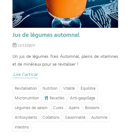
Jus de légumes automnal
11/11/2023
Un jus de légumes frais Automnal, pleins de vitamines
et de minéraux pour se revitaliser !
Lire l'article
Revitalisation
Nutrition
Vitalité
Équilibre
Micronutrition
Recettes
Anti-gaspillage
Légumes de saison
Cures
Apéro
Boissons
Antioxydants
Collations
Saisonnalité
Automne
Intestins