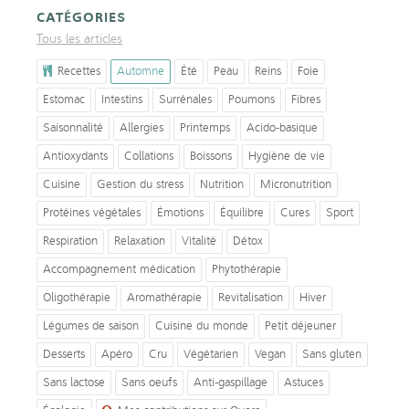
CATÉGORIES
Tous les articles
Recettes
Automne
Été
Peau
Reins
Foie
Estomac
Intestins
Surrénales
Poumons
Fibres
Saisonnalité
Allergies
Printemps
Acido-basique
Antioxydants
Collations
Boissons
Hygiène de vie
Cuisine
Gestion du stress
Nutrition
Micronutrition
Protéines végétales
Émotions
Équilibre
Cures
Sport
Respiration
Relaxation
Vitalité
Détox
Accompagnement médication
Phytothérapie
Oligothérapie
Aromathérapie
Revitalisation
Hiver
Légumes de saison
Cuisine du monde
Petit déjeuner
Desserts
Apéro
Cru
Végétarien
Vegan
Sans gluten
Sans lactose
Sans oeufs
Anti-gaspillage
Astuces