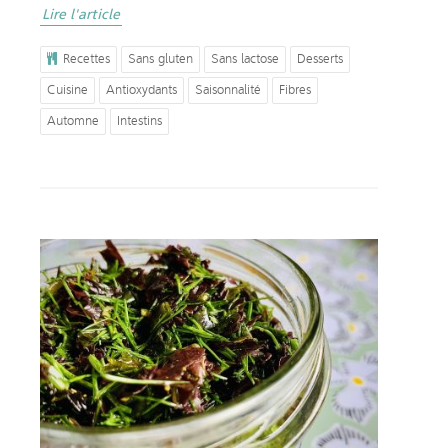
Lire l'article
Recettes
Sans gluten
Sans lactose
Desserts
Cuisine
Antioxydants
Saisonnalité
Fibres
Automne
Intestins