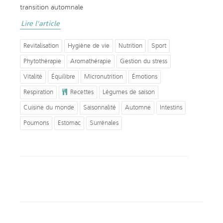
transition automnale
Lire l'article
Revitalisation
Hygiène de vie
Nutrition
Sport
Phytothérapie
Aromathérapie
Gestion du stress
Vitalité
Équilibre
Micronutrition
Émotions
Respiration
Recettes
Légumes de saison
Cuisine du monde
Saisonnalité
Automne
Intestins
Poumons
Estomac
Surrénales