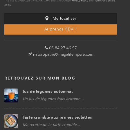
This site is protected by reCAPTCHA and the Google
Privacy Policy
and
Terms of Service
apply.
Me localiser
Je prends RDV !
06 84 27 46 97
naturopathe@magalitempere.com
RETROUVEZ SUR MON BLOG
Jus de légumes automnal
Un jus de légumes frais Automn...
Tarte crumble aux prunes violettes
Ma recette de la tarte-crumble...