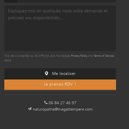
This site is protected by reCAPTCHA and the Google
Privacy Policy
and
Terms of Service
apply.
Me localiser
Je prends RDV !
06 84 27 46 97
naturopathe@magalitempere.com