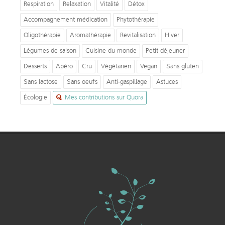
Respiration
Relaxation
Vitalité
Détox
Accompagnement médication
Phytothérapie
Oligothérapie
Aromathérapie
Revitalisation
Hiver
Légumes de saison
Cuisine du monde
Petit déjeuner
Desserts
Apéro
Cru
Végétarien
Vegan
Sans gluten
Sans lactose
Sans oeufs
Anti-gaspillage
Astuces
Écologie
Mes contributions sur Quora