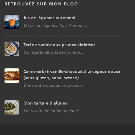
RETROUVEZ SUR MON BLOG
Jus de légumes automnal
Un jus de légumes frais Automn...
Tarte crumble aux prunes violettes
Ma recette de la tarte-crumble...
Cake marbré vanille-chocolat à la vapeur douce
(sans gluten, sans lactose)
Une recette ludique et savoure...
Mon tartare d'algues
Ma recette de tartare d'algues...