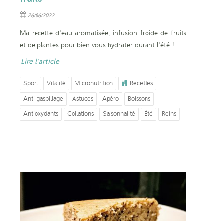
26/06/2022
Ma recette d'eau aromatisée, infusion froide de fruits
et de plantes pour bien vous hydrater durant l'été !
Lire l'article
Sport
Vitalité
Micronutrition
Recettes
Anti-gaspillage
Astuces
Apéro
Boissons
Antioxydants
Collations
Saisonnalité
Été
Reins