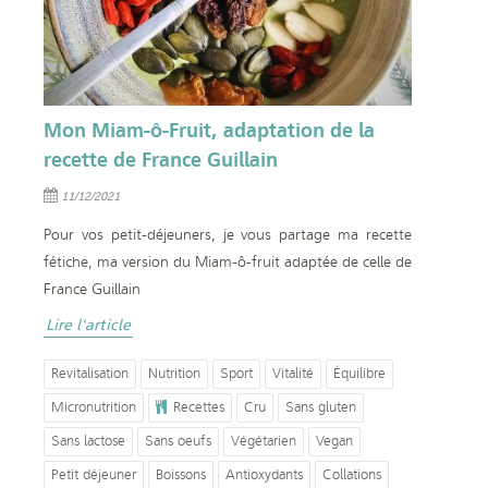
Mon Miam-ô-Fruit, adaptation de la
recette de France Guillain
11/12/2021
Pour vos petit-déjeuners, je vous partage ma recette
fétiche, ma version du Miam-ô-fruit adaptée de celle de
France Guillain
Lire l'article
Revitalisation
Nutrition
Sport
Vitalité
Équilibre
Micronutrition
Recettes
Cru
Sans gluten
Sans lactose
Sans oeufs
Végétarien
Vegan
Petit déjeuner
Boissons
Antioxydants
Collations