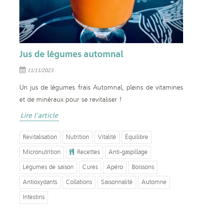
Jus de légumes automnal
11/11/2023
Un jus de légumes frais Automnal, pleins de vitamines
et de minéraux pour se revitaliser !
Lire l'article
Revitalisation
Nutrition
Vitalité
Équilibre
Micronutrition
Recettes
Anti-gaspillage
Légumes de saison
Cures
Apéro
Boissons
Antioxydants
Collations
Saisonnalité
Automne
Intestins