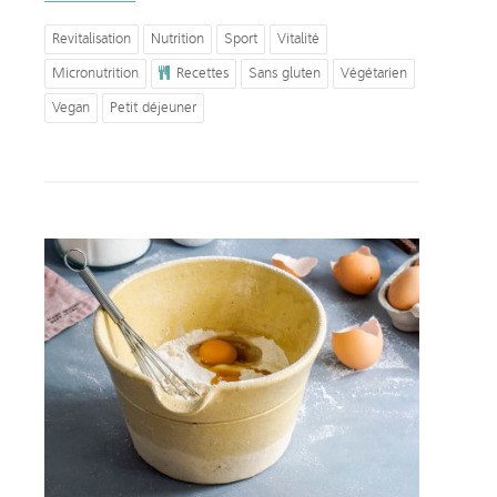
Revitalisation
Nutrition
Sport
Vitalité
Micronutrition
Recettes
Sans gluten
Végétarien
Vegan
Petit déjeuner